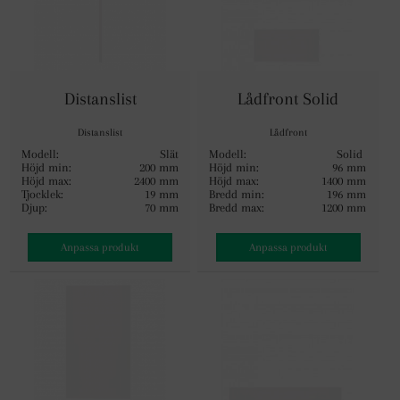
Distanslist
Lådfront Solid
Distanslist
Lådfront
Modell:
Slät
Modell:
Solid
Höjd min:
200 mm
Höjd min:
96 mm
Höjd max:
2400 mm
Höjd max:
1400 mm
Tjocklek:
19 mm
Bredd min:
196 mm
Djup:
70 mm
Bredd max:
1200 mm
Anpassa produkt
Anpassa produkt