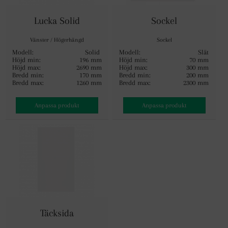
Lucka Solid
Sockel
Vänster / Högerhängd
Sockel
Modell:
Solid
Modell:
Slät
Höjd min:
196 mm
Höjd min:
70 mm
Höjd max:
2690 mm
Höjd max:
300 mm
Bredd min:
170 mm
Bredd min:
200 mm
Bredd max:
1260 mm
Bredd max:
2300 mm
Anpassa produkt
Anpassa produkt
Täcksida