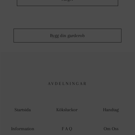
Bygg din garderob
AVDELNINGAR
Startsida
Köksluckor
Handtag
Information
F A Q
Om Oss