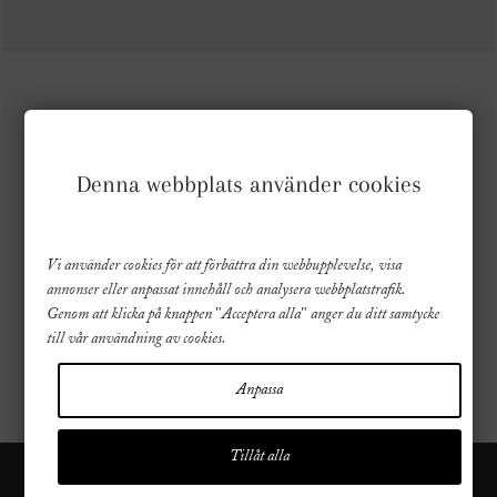
FÖLJ OSS
Denna webbplats använder cookies
Vi använder cookies för att förbättra din webbupplevelse, visa
annonser eller anpassat innehåll och analysera webbplatstrafik.
Genom att klicka på knappen "Acceptera alla" anger du ditt samtycke
till vår användning av cookies.
Anpassa
Tillåt alla