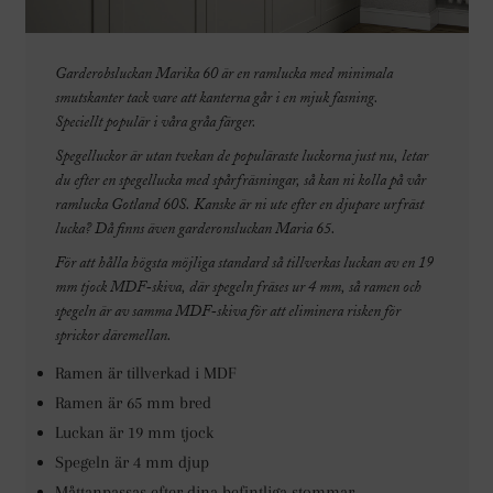
Garderobsluckan Marika 60 är en ramlucka med minimala
smutskanter tack vare att kanterna går i en mjuk fasning.
Speciellt populär i våra gråa färger.
Spegelluckor är utan tvekan de populäraste luckorna just nu, letar
du efter en spegellucka med spårfräsningar, så kan ni kolla på vår
ramlucka Gotland 60S. Kanske är ni ute efter en djupare urfräst
lucka? Då finns även garderonsluckan Maria 65.
För att hålla högsta möjliga standard så tillverkas luckan av en 19
mm tjock MDF-skiva, där spegeln fräses ur 4 mm, så ramen och
spegeln är av samma MDF-skiva för att eliminera risken för
sprickor däremellan.
Ramen är tillverkad i
MDF
Ramen är 65 mm bred
Luckan är 19 mm tjock
Spegeln är 4 mm djup
Måttanpassas efter dina befintliga stommar