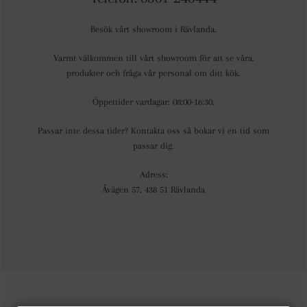
Besök vårt showroom i Rävlanda.
Varmt välkommen till vårt showroom för att se våra.
produkter och fråga vår personal om ditt kök.
Öppettider vardagar: 08:00-16:30.
Passar inte dessa tider? Kontakta oss så bokar vi en tid som
passar dig.
Adress:
Åvägen 57, 438 51 Rävlanda