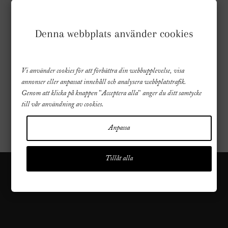
FÖLJ OSS
Denna webbplats använder cookies
Vi använder cookies för att förbättra din webbupplevelse, visa
annonser eller anpassat innehåll och analysera webbplatstrafik.
Genom att klicka på knappen "Acceptera alla" anger du ditt samtycke
till vår användning av cookies.
Anpassa
Tillåt alla