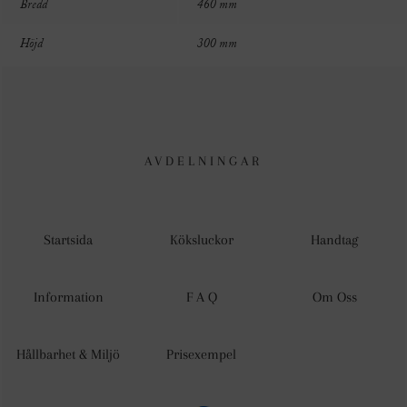
Bredd
460 mm
Höjd
300 mm
AVDELNINGAR
Startsida
Köksluckor
Handtag
Information
F A Q
Om Oss
Hållbarhet & Miljö
Prisexempel